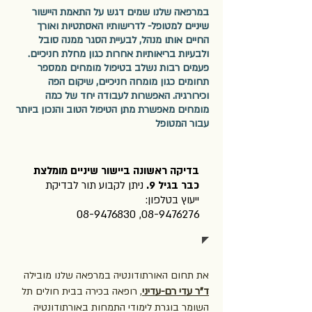
במרפאה שלנו שמים דגש על התאמת היישור
שיניים למטופל- לדרישותיו האסתטיות ואורך
החיים אותו מנהל, לבעיית הסגר ממנה סובל
ולבעיות בריאותיות אחרות כגון מחלת חניכיים.
פעמים רבות נשלב בטיפול מומחים ממספר
תחומים כגון מומחה חניכיים, שיקום הפה
וכירורגיה. האפשרות לעבודה יחד של כמה
מומחים מאפשרת מתן הטיפול הטוב והנכון ביותר
עבור המטופל
בדיקה ראשונה ביישור שיניים מומלצת
כבר בגיל 9.
ניתן לקבוע תור לבדיקת
ייעוץ בטלפון:
08-9476830
,
08-9476276
את תחום האורתודונטיה במרפאה שלנו מובילה
ד"ר עדי רם
-
עד
יני
,
רופאה בכירה בבית חולים תל
השומר בוגרת
לימודי התמחות
באורתודונטיה