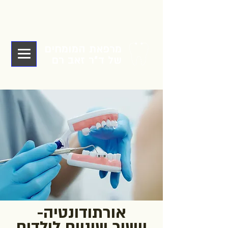
מרפאת המומחים
של ד"ר זאב רם
אורתודונטיה-
יישור שיניים לילדים