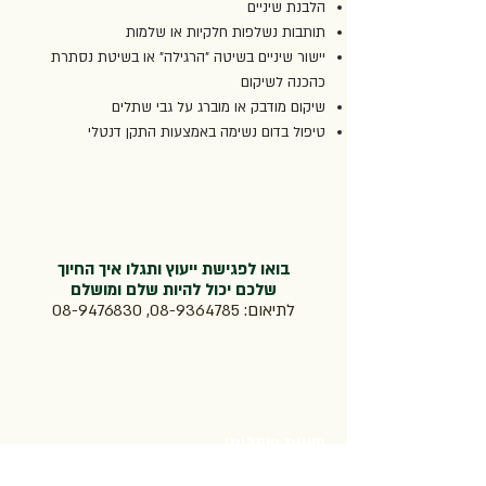
הלבנת שיניים
תותבות נשלפות חלקיות או שלמות
יישור שיניים בשיטה "הרגילה" או בשיטת נסתרת
כהכנה לשיקום
שיקום מודבק או מוברג על גבי שתלים
טיפול בדום נשימה באמצעות התקן דנטלי
בואו לפגישת ייעוץ ותגלו איך החיוך
שלכם יכול להיות שלם ומושלם
לתיאום:
08-9364785
,
08-9476830
שעות פעילות:
א', ב', ד', ה' 8:30-20
:30