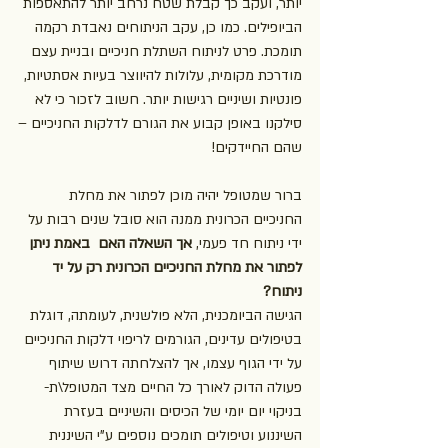
יותר, ועקב כך קבלת שטח נרחב יותר להתאספות 
הביופילים. כמו כן, עקב הניתוחים נאבדת רקמה 
תומכת. פרט לניתוח השתלת חניכיים ובניית עצם 
מודרכת מקומית, עלולות להיווצר בעיות אסתטיות, 
פונטיות ושיניים רגישות יותר. חשוב לזכור כי לא 
סילקנו באופן קבוע את הגורם לדלקות החניכיים –
שהם החיידקים!
ברור שמטופל יהיה מוכן לפתור את מחלת 
החניכיים הכרונית ממנה הוא סובל שנים רבות על 
ידי ניתוח חד פעמי, 
אך השאלה האם  באמת ניתן 
לפתור את מחלת החניכיים הכרונית רק על יד 
ניתוח?
הגישה הביומכנית, הלא פולשנית, לעומתה, דוגלת 
בטיפולים עדינים, הגורמים לריפוי דלקות החניכיים 
על ידי הגוף עצמו, אך להצלחתה דרוש שיתוף 
פעולה הדוק לאורך כל החיים מצד המטופל\ת- 
בניקוי יום יומי של הכיסים והשיניים בעזרת 
השיננוע וטיפולים תומכים נוספים ע"י השיננית 