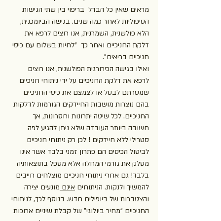
מראים שאין כל הבדל  בריפוי בין שתי הגישות 
הטיפוליות לאחר כמה שנים. בגישה הביומכנית, 
הלא פולשנית, השמרנית, אנו רוצים לרפא את 
דלקת החניכיים ואחר כך  "לחיות בשלום עם כיסי 
חניכיים בריאים". 
ואילו בגישה הכירורגית הפולשנית, אנו רוצים 
לרפא את דלקת החניכיים על ידי ניתוחי חניכיים 
שמטרתם לבטל או לצמצם את כיסי החניכיים 
בהם נוצרות מושבות החיידקים הגורמות לדלקות 
החניכיים. לכל שיטה יתרונות וחסרונות, אך 
חשובה ביותר העובדה שלא ניתן להגיע לפה 
סטרילי ללא חיידקים ! לכן רק ניתוחי חניכיים 
לביטול הכיסים הם פתרון זמני בלבד אשר אינו 
מסלק את גורמי המחלה אלא מטפל בתוצאותיה 
בלבד! גם אחרי ניתוחי חניכיים מוצלחים חייבים 
להמשיך ולנקות. הניתוחים 
אינם 
מונעים יצירה 
והצטברות של ביופילים חדש. בנוסף לכך, לניתוחי 
החניכיים "מחיר ביולוגי" של קבלת שיניים ארוכות 