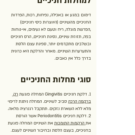
למחלות חניכיים
דימום במגע או באכילה, נפיחות, רכות, הפרדות 
החניכיים מהשיניים (היווצרות כיסי חניכיים) 
,הפרשת מוגלה, ריח וטעם לא נעימים, אי-נוחות 
בפה, תזוזת שיניים, נסיגת חניכיים, הרס חניכיים 
ובשלבים מתקדמים יותר, ספיגת עצם הלסת 
והתערערות השיניים. מאחר והדלקת היא כרונית 
בדרך כלל אין כאבים.
סוגי מחלות החניכיים
1. דלקת חניכיים Gingivitis המחלה פוגעת 
רק 
ברקמה הרכה
 סביב לשיניים. המחלה ניתנת לריפוי 
מלא ללא השארת נזקים. תתקבל רגנרציה מלאה.
2. דלקת חניכיים Periodontitis אשר הורסת 
את
 הרקמות התומכות
 את השיניים המחלה פוגעת 
בחניכיים, בעצם הלסת ובחיבור השיניים לעצם. 