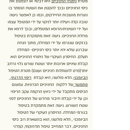
מטרת 
ניתוחי החניכיים
 היא לבטל או לצמצם את 
כיסי החניכיים ובכך להקטין את השטח הנסתר בו 
נוצרות מושבות החיידקים, וכמו כן לאפשר גישה 
טובה קלה ויעילה יותר לניקוי על ידי המטופל עצמו 
ועל ידי השיננית/הרופא המטפלים, ובכך לרפא את 
מחלת החניכיים. גישה זאת מתמקדת בטיפול 
בנזקים שנגרמו על ידי המחלה, מתוך הנחה 
שברגע שלא יהיו יותר כיסי חניכיים- המחלה 
תעלם. החיסרון העיקרי של ניתוחי החניכיים הוא 
קבלת שיניים ארוכות יותר ושטח שורש גלוי נרחב 
יותר(פרט להשתלות חניכיים ועצם) מטרת הטיפול 
הביומכני,
 הלא פולשני, היא קבלת  
ריפוי הדרגתי, 
מתמשך 
של דלקות  החניכיים הכרוניות. צמצום 
הכיסים מתקבל על ידי כיווץ הרקמה עקב הריפוי 
וכן על ידי קבלת חיבור מחדש של החניכיים לפני 
שטח השורש. גישה זאת מתמקדת בטיפול 
בגורמי המחלה. החיסרון העיקרי של הטיפול 
הביומכני , הלא פולשני, הוא בהשארת רוב כיסי 
החניכיים, דבר המחייב טיפול תחזוקתי, קפדני 