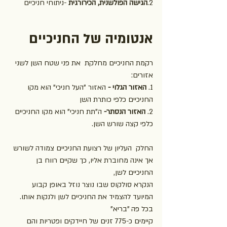
2.
הגישה הפולשנית, הכירורגית
 -ניתוחי חניכיים
אנטומיה של החניכיים
רקמת החניכיים מחלקת  את פני שטח השן לשני 
אזורים:
1.
 האזור הגלוי -
 האזור "העל חניכי" הוא מקו 
החניכיים כלפי כותרת השן
2. 
האזור הנסתר- 
ה"תת חניכי" הוא מקו החניכיים 
כלפי קצה שורש השן.
החלק  העליון של רצועת החניכיים צמודה לשורש 
אך אינה מחוברת אליו, כך שקיים רווח בן 
החניכיים לשן,
הנקרא סולקוס שבו נוצר נוזל באופן קבוע 
המיועד להצמיד את החניכיים לשן ולנקות אותו. 
בכל פה "בריא" 
קיימים כ-775 זנים של חיידקים ופטריות והם 