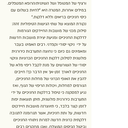
ורציף של המטופל ושל השיננית/הרופא המטפלים. 
במילים אחרות, המטרה היא "לחיות בשלום עם 
כיסי חניכיים בריאים וללא דלקות." 
נקודת המוצא של שתי הגישות הטיפוליות זהה: 
סילוק מכני של מושבות החיידקים הגורמות 
לדלקות החניכיים ומניעת יצירת מושבות חדשות 
על ידי  ניקוי יסודי וקפדני. רבים האמינו בעבר 
ומאמינים גם כיום כי נחוצה התערבות כירורגית 
פולשנית לסילוק דלקות החניכיים הכרוניות וניקוי 
יסודי של השורשים על מנת לקבל ריפוי מלא של 
החניכיים לאורך זמן-אך אין הדבר כך! חייבים 
להבין את האופי הכרוני של מחלות החניכיים, 
הגורמים למחלות, ויכולות הריפוי של הגוף, ואז 
נגיע למסקנה כי טיפול בדלקות החניכיים על ידי 
התערבות כירורגית פולשנית, תיתן תוצאות יפות 
לזמן קצר בלבד, כי תיווצרנה מושבות חיידקים 
חדשות, על ותת חניכיות, אשר תגרומנה לתגובה 
דלקתית כרונית חדשה למרות ניתוחי החניכיים 
וביטול הכיסים המוצלח, ואכן מחקרים רבים 