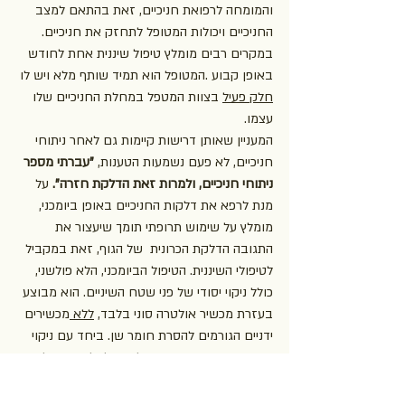
והמומחה לרפואת חניכיים, זאת בהתאם למצב 
החניכיים ויכולות המטופל לתחזק את חניכיים. 
במקרים רבים מומלץ טיפול שיננית אחת לחודש 
באופן קבוע .המטופל הוא תמיד שותף מלא ויש לו 
חלק פעיל
 בצוות המטפל במחלת החניכיים שלו 
עצמו.
המעניין שאותן דרישות קיימות גם לאחר ניתוחי 
חניכיים, לא פעם נשמעות הטענות, 
"עברתי מספר 
ניתוחי חניכיים, ולמרות זאת הדלקת חזרה". 
על 
מנת לרפא את דלקות החניכיים באופן ביומכני, 
מומלץ על שימוש תרופתי תומך שיעצור את  
התגובה הדלקת הכרונית  של הגוף, זאת במקביל 
לטיפולי השיננית. הטיפול הביומכני, הלא פולשני, 
כולל ניקוי יסודי של פני שטח השיניים. הוא מבוצע 
בעזרת מכשיר אולטרה סוני בלבד, 
ללא 
מכשירים 
ידניים הגורמים להסרת חומר שן. ביחד עם ניקוי 
פני שטח השיניים. חשוב ,לגרד ולסלק את חלק 
הרקמה הרכה הדלקתית הפונה כלפי פני שטח 
השורש, פעולה הנקראת הטרייה.