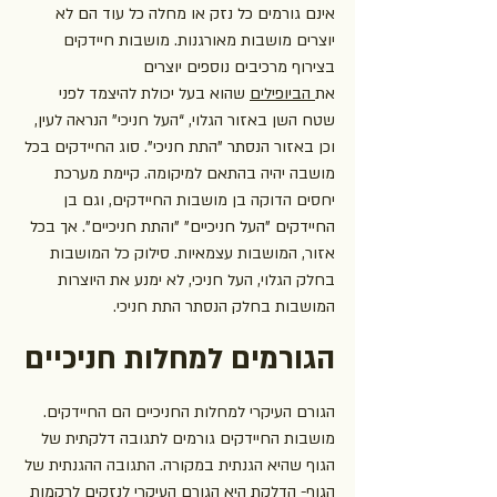
אינם גורמים כל נזק או מחלה כל עוד הם לא 
יוצרים מושבות מאורגנות. מושבות חיידקים 
בצירוף מרכיבים נוספים יוצרים 
את
 הביופילים
 שהוא בעל יכולת להיצמד לפני 
שטח השן באזור הגלוי, “העל חניכי" הנראה לעין, 
וכן באזור הנסתר "התת חניכי". סוג החיידקים בכל 
מושבה יהיה בהתאם למיקומה. קיימת מערכת 
יחסים הדוקה בן מושבות החיידקים, וגם בן 
החיידקים "העל חניכיים" "והתת חניכיים". אך בכל 
אזור, המושבות עצמאיות. סילוק כל המושבות 
בחלק הגלוי, העל חניכי, לא ימנע את היוצרות 
המושבות בחלק הנסתר התת חניכי.
הגורמים למחלות חניכיים
הגורם העיקרי למחלות החניכיים הם החיידקים. 
מושבות החיידקים גורמים לתגובה דלקתית של 
הגוף שהיא הגנתית במקורה. התגובה ההגנתית של 
הגוף- הדלקת היא הגורם העיקרי לנזקים לרקמות 