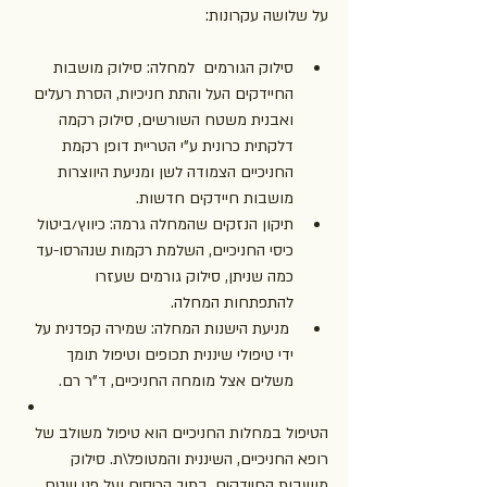
על שלושה עקרונות:
סילוק הגורמים  למחלה: סילוק מושבות 
החיידקים העל והתת חניכיות, הסרת רעלים 
ואבנית משטח השורשים, סילוק רקמה 
דלקתית כרונית ע"י הטריית דופן רקמת 
החניכיים הצמודה לשן ומניעת היווצרות 
מושבות חיידקים חדשות.
תיקון הנזקים שהמחלה גרמה: כיווץ/ביטול 
כיסי החניכיים, השלמת רקמות שנהרסו-עד 
כמה שניתן, סילוק גורמים שעזרו 
להתפתחות המחלה.
 מניעת הישנות המחלה: שמירה קפדנית על 
ידי טיפולי שיננית תכופים וטיפול תומך 
משלים אצל מומחה החניכיים, ד"ר רם.
הטיפול במחלות החניכיים הוא טיפול משולב של 
רופא החניכיים, השיננית והמטופל\ת. סילוק 
מושבות החיידקים, בתוך הכיסים ועל פני שטח 