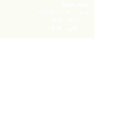
שעות פעילות:
א', ב', ד', ה' 8:30-20
:30
ג' 20:30 - 13:30
ו' 13:00 - 9:00
צרו קשר
הלל וחנן אופנהיימר 7, רחובות
טלפון:
08-9476276
,
08-9476830
08-9364785
ווטסאפ:
052-5417211
שרות ב-
פקס:
08-9460966
dram.zeev@gmail.com